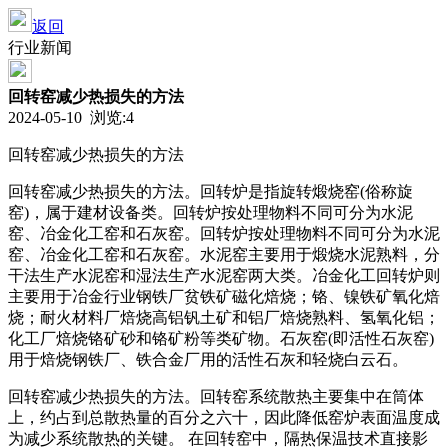
返回
行业新闻
回转窑减少热损失的方法
2024-05-10 浏览:
4
回转窑减少热损失的方法
回转窑减少热损失的方法。回转炉是指旋转煅烧窑(俗称旋
窑)，属于建材设备类。回转炉按处理物料不同可分为水泥
窑、冶金化工窑和石灰窑。回转炉按处理物料不同可分为水泥
窑、冶金化工窑和石灰窑。水泥窑主要用于煅烧水泥熟料，分
干法生产水泥窑和湿法生产水泥窑两大类。冶金化工回转炉则
主要用于冶金行业钢铁厂贫铁矿磁化焙烧；铬、镍铁矿氧化焙
烧；耐火材料厂焙烧高铝钒土矿和铝厂焙烧熟料、氢氧化铝；
化工厂焙烧铬矿砂和铬矿粉等类矿物。石灰窑(即活性石灰窑)
用于焙烧钢铁厂、铁合金厂用的活性石灰和轻烧白云石。
回转窑减少热损失的方法。回转窑系统散热主要集中在筒体
上，约占到总散热量的百分之六十，因此降低窑炉表面温度成
为减少系统散热的关键。 在回转窑中，隔热保温技术直接影