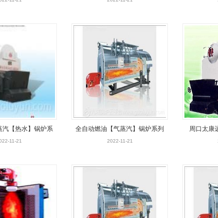
蒸汽【热水】锅炉系
全自动燃油【气蒸汽】锅炉系列
周口太康
列
022-11-21
2022-11-21