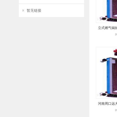
暂无链接
立式燃气锅炉CS
2
河南周口远
2