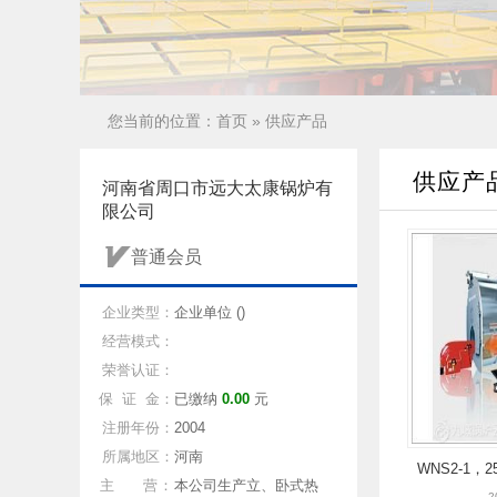
您当前的位置：
首页
»
供应产品
供应产
河南省周口市远大太康锅炉有
限公司
普通会员
企业类型：
企业单位 ()
经营模式：
荣誉认证：
保 证 金：
已缴纳
0.00
元
注册年份：
2004
所属地区：
河南
WNS2-1
主 营：
本公司生产立、卧式热
2