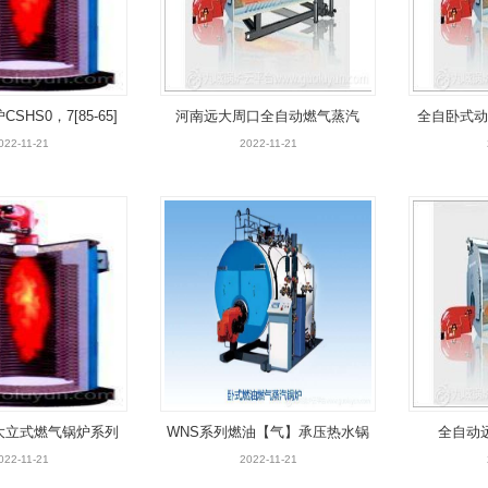
HS0，7[85-65]
河南远大周口全自动燃气蒸汽
全自卧式动
【热水】锅炉
炉WN
022-11-21
2022-11-21
大立式燃气锅炉系列
WNS系列燃油【气】承压热水锅
全自动
炉
022-11-21
2022-11-21