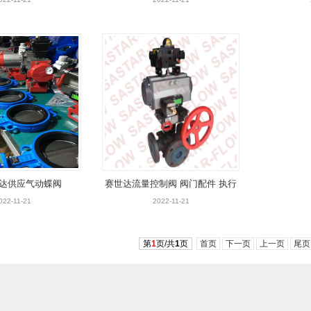
阀，电
达供应气动蝶阀
赛世达流量控制阀 阀门配件 执行
机构
022-11-21
2022-11-21
第
1
页/共
1
页
首页
下一页
上一页
尾