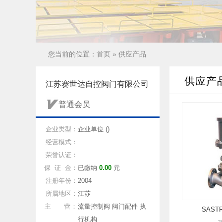
您当前的位置：
首页
»
供应产品
供应产
江苏赛世达自控阀门有限公司
普通会员
企业类型：
企业单位 ()
经营模式：
荣誉认证：
保 证 金：
已缴纳
0.00
元
注册年份：
2004
所属地区：
江苏
主 营：
流量控制阀 阀门配件 执
SAS
行机构
2