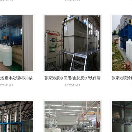
/中水回用设备
中水回用设备
理
备废水处理/零排放
张家港废水回用/含胶废水/铁件清
张家港喷涂
处理/蒸发器
洗废水处理
中水回
022-11-21
2022-11-21