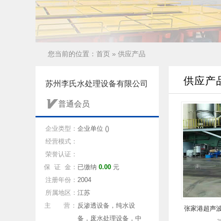
您当前的位置：
首页
»
供应产品
供应产
苏州李氏水处理设备有限公司
普通会员
企业类型：
企业单位 ()
经营模式：
荣誉认证：
保 证 金：
已缴纳
0.00
元
注册年份：
2004
所属地区：
江苏
主 营：
反渗透设备，纯水设
张家港超声波
备，废水处理设备，中
2