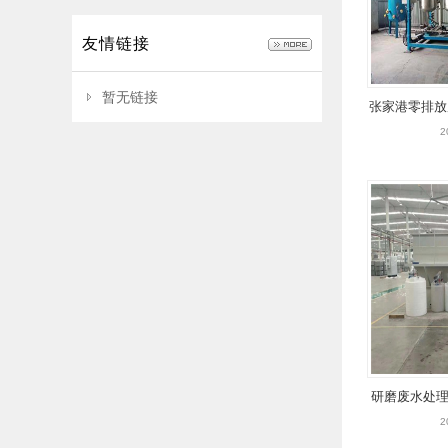
友情链接
暂无链接
张家港零排放
发/三效
2
研磨废水处理
回用设
2