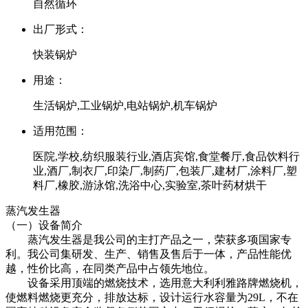
自然循环
出厂形式：
快装锅炉
用途：
生活锅炉,工业锅炉,电站锅炉,机车锅炉
适用范围：
医院,学校,纺织服装行业,酒店宾馆,食堂餐厅,食品饮料行
业,酒厂,制衣厂,印染厂,制药厂,包装厂,建材厂,涂料厂,塑
料厂,橡胶,游泳馆,洗浴中心,实验室,茶叶药材烘干
蒸汽发生器
（一）设备简介
蒸汽发生器是我公司的主打产品之一，荣获多项国家专
利。我公司集研发、生产、销售及售后于一体，产品性能优
越，性价比高，在同类产品中占领先地位。
设备采用顶端的燃烧技术，选用意大利利雅路牌燃烧机，
使燃料燃烧更充分，排放达标，设计运行水容量为29L，不在