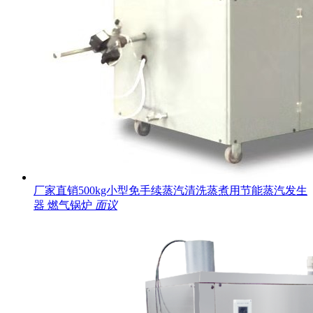
厂家直销500kg小型免手续蒸汽清洗蒸煮用节能蒸汽发生
器 燃气锅炉
面议