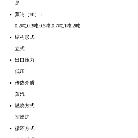
是
蒸吨（t/h）：
0.2吨,0.3吨,0.5吨,0.7吨,1吨,2吨
结构形式：
立式
出口压力：
低压
传热介质：
蒸汽
燃烧方式：
室燃炉
循环方式：