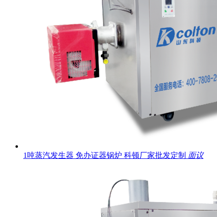
1吨蒸汽发生器 免办证器锅炉 科顿厂家批发定制
面议