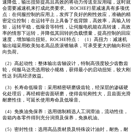
速降低，输出扭矩提高且高效的将动力传送至应用端，这时就
会需要减速机来打成此类要求。 ROCHE行星减速具有多项优
点：在伺服控制的应用上，发挥了良好的刚性效应，准确的精
密定位控制；在运转平台上具备了低背隙，高效率，高输入转
矩，运转平稳，低噪音等特性，让伺服电机能在高转速，高效
率的情形下运转，并降低其回转的负载惯量，提高控制的回应
速度，增加输出扭矩。ROCHE特点： （1）高扭力：减速机
输出端采用欧美知名高品质滚锥轴承，可承受更大的轴向和径
向负荷。
（2）高起动性：整体输出齿轴设计，特制高强度较少齿数齿
轮，伺服马达壳选用较小规格，获得最小的启动扭矩，较大刚
性达 到高经济效益。
（3）长寿命低噪音：采用精密研磨级齿轮，经深层的渗碳硬
化处理后，再经精密齿面研磨，使得齿轮刚性大，且齿面光滑
耐磨性佳，可延长使用寿命及低噪音。
（4）免换油免保养：选用德制精选人工润滑油，流动性佳，
齿箱内各零件得到充分润滑及保养，免换机油。
（5）密封性佳：选用高品质材质及特殊设计油封，耐热，耐