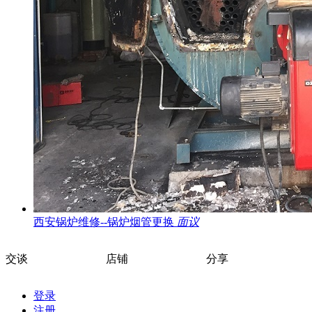
西安锅炉维修--锅炉烟管更换
面议
交谈
店铺
分享
登录
注册