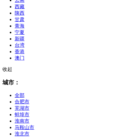
云南
西藏
陕西
甘肃
青海
宁夏
新疆
台湾
香港
澳门
收起
城市：
全部
合肥市
芜湖市
蚌埠市
淮南市
马鞍山市
淮北市