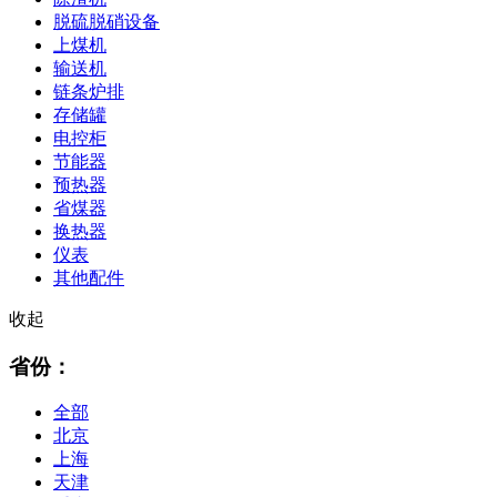
脱硫脱硝设备
上煤机
输送机
链条炉排
存储罐
电控柜
节能器
预热器
省煤器
换热器
仪表
其他配件
收起
省份：
全部
北京
上海
天津