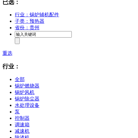
已选：
行业：锅炉辅机配件
子类：预热器
省份：贵州
重选
行业：
全部
锅炉燃烧器
锅炉风机
锅炉除尘器
水处理设备
泵
控制器
调速箱
减速机
除渣机