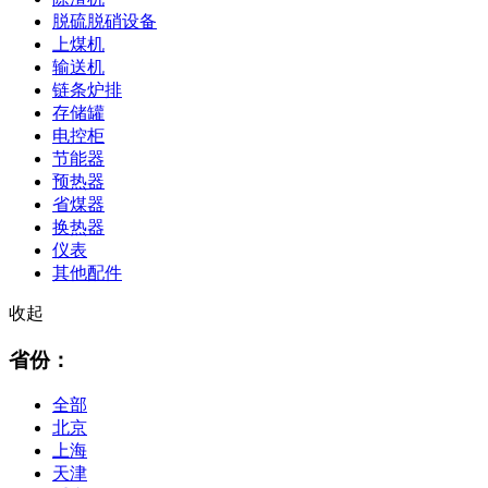
脱硫脱硝设备
上煤机
输送机
链条炉排
存储罐
电控柜
节能器
预热器
省煤器
换热器
仪表
其他配件
收起
省份：
全部
北京
上海
天津