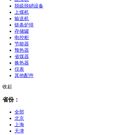
脱硫脱硝设备
上煤机
输送机
链条炉排
存储罐
电控柜
节能器
预热器
省煤器
换热器
仪表
其他配件
收起
省份：
全部
北京
上海
天津