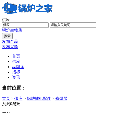
供应
锅炉
生物质
发布产品
发布采购
首页
供应
品牌库
招标
资讯
当前位置：
首页
>
供应
>
锅炉辅机配件
>
省煤器
找到
0
结果