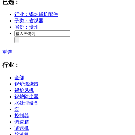
已选：
行业：锅炉辅机配件
子类：省煤器
省份：贵州
重选
行业：
全部
锅炉燃烧器
锅炉风机
锅炉除尘器
水处理设备
泵
控制器
调速箱
减速机
除渣机